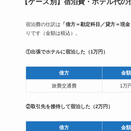
【ケース別】宿泊費・ホテル代の
宿泊費の仕訳は
「借方＝勘定科目／貸方＝現金
りです（金額は税込）。
①出張でホテルに宿泊した（1万円）
借方
金額
旅費交通費
1万
②取引先を接待して宿泊した（2万円）
借方
金額