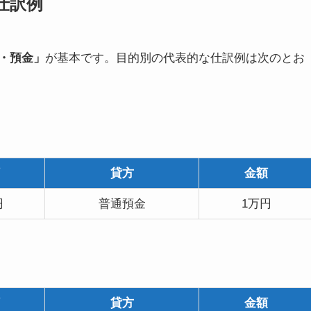
仕訳例
・預金」
が基本です。目的別の代表的な仕訳例は次のとお
貸方
金額
円
普通預金
1万円
貸方
金額