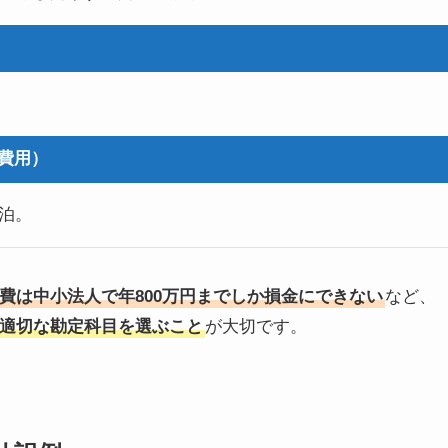
費用）
泊。
費は中小法人で年800万円までしか損金にできない
など、
適切な勘定科目を選ぶこと
が大切です。