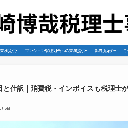
業務提供
マンション管理組合への業務提供
事務所紹介
ご
目と仕訳｜消費税・インボイスも税理士
年6月5日