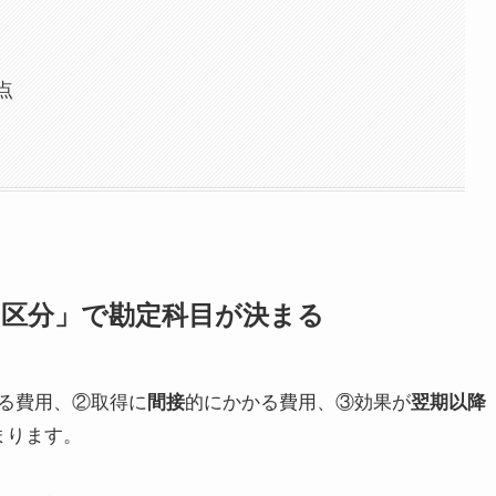
点
の区分」で勘定科目が決まる
る費用、②取得に
間接
的にかかる費用、③効果が
翌期以降
まります。