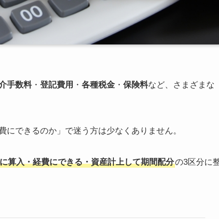
介手数料
・
登記費用
・
各種税金
・
保険料
など、さまざまな
費にできるのか」で迷う方は少なくありません。
に算入・経費にできる・資産計上して期間配分
の3区分に