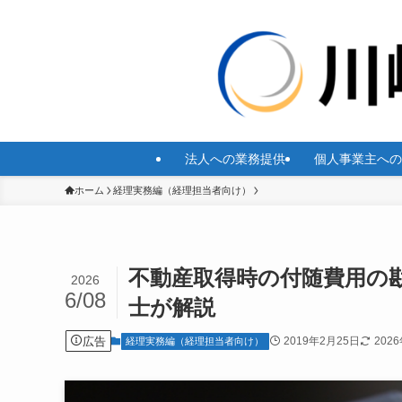
法人への業務提供
個人事業主への
ホーム
経理実務編（経理担当者向け）
不動産取得時の付随費用の
2026
6/08
士が解説
広告
2019年2月25日
202
経理実務編（経理担当者向け）