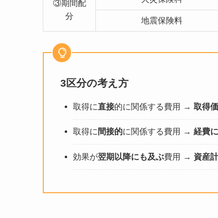
③期間配
分
地震保険料
3区分の考え方
取得に
直接
的に関係する費用 →
取得
取得に
間接的
に関係する費用 →
経費
効果が
翌期以降にも及ぶ
費用 →
資産