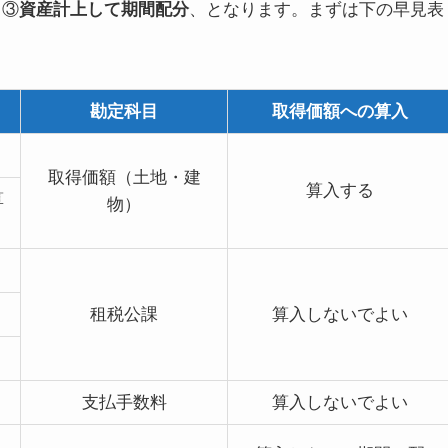
、③
資産計上して期間配分
、となります。まずは下の早見表
勘定科目
取得価額への算入
取得価額（土地・建
算入する
算
物）
租税公課
算入しないでよい
支払手数料
算入しないでよい