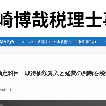
業務提供
マンション管理組合への業務提供
事務所紹介
ご
勘定科目｜取得価額算入と経費の判断を税
6年6月8日