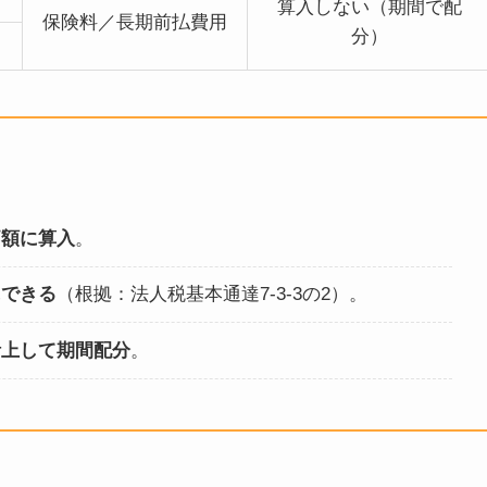
算入しない（期間で配
保険料／長期前払費用
分）
価額に算入
。
にできる
（根拠：法人税基本通達7-3-3の2）。
計上して期間配分
。