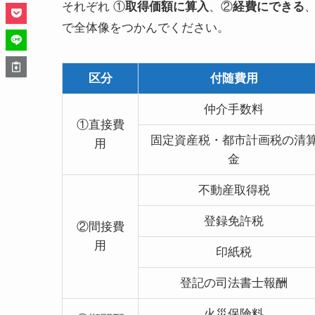
それぞれ ①
取得価額に算入
、②
経費にできる
で全体像をつかんでください。
区分
付随費用
仲介手数料
①直接費
固定資産税・都市計画税の清
用
金
不動産取得税
登録免許税
②間接費
用
印紙税
登記の司法書士報酬
火災保険料