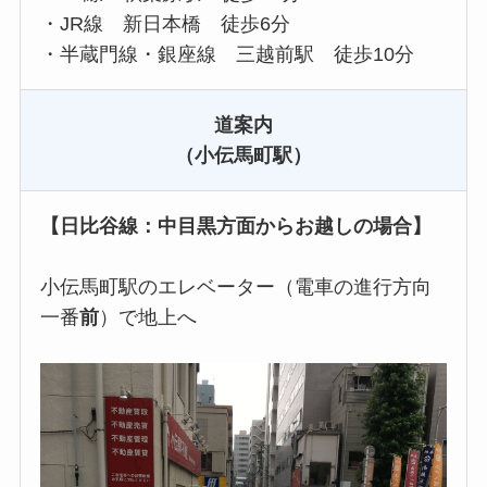
・JR線 新日本橋 徒歩6分
・半蔵門線・銀座線 三越前駅 徒歩10分
道案内
（小伝馬町駅）
【日比谷線：中目黒方面からお越しの場合】
小伝馬町駅のエレベーター（電車の進行方向
一番
前
）で地上へ