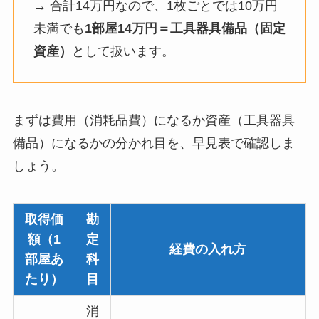
→ 合計14万円なので、1枚ごとでは10万円
未満でも
1部屋14万円＝工具器具備品（固定
資産）
として扱います。
まずは費用（消耗品費）になるか資産（工具器具
備品）になるかの分かれ目を、早見表で確認しま
しょう。
取得価
勘
額（1
定
経費の入れ方
部屋あ
科
たり）
目
消