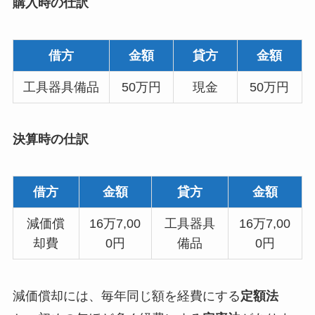
購入時の仕訳
借方
金額
貸方
金額
工具器具備品
50万円
現金
50万円
決算時の仕訳
借方
金額
貸方
金額
減価償
16万7,00
工具器具
16万7,00
却費
0円
備品
0円
減価償却には、毎年同じ額を経費にする
定額法