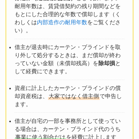
耐用年数は、賃貸借契約の残り期間などを
もとにした合理的な年数で償却します（く
わしくは
内部造作の耐用年数
をご覧くださ
い）。
借主が退去時にカーテン・ブラインドを取
り外して処分するときは、まだ償却が終わ
っていない金額（未償却残高）を
除却損
と
して経費にできます。
資産に計上したカーテン・ブラインドの償
却資産税は、
大家ではなく借主側
で申告し
ます。
借主が自宅の一部を事務所として使ってい
る場合は、カーテン・ブラインド代のうち
事業に使う割合だけ
を経費に計上します