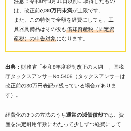
注意：
令和8年3月31日以前に取得したもの
は、改正前の
30万円未満
が上限です。
また、この特例で全額を経費にしても、工
具器具備品はその後も
償却資産税（固定資
産税）の申告対象
になります。
出典：
財務省「令和8年度税制改正の大綱」、国税
庁タックスアンサーNo.5408（タックスアンサーは
改正前の30万円表記が残っている場合がありま
す）。
経費化の3つの方法のうち
通常の減価償却
では、資
産を法定耐用年数にわたって少しずつ経費にして