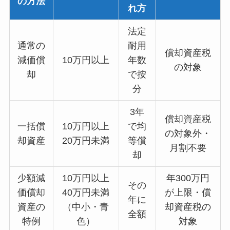
の方法
れ方
法定
通常の
耐用
償却資産税
減価償
10万円以上
年数
の対象
却
で按
分
3年
償却資産税
一括償
10万円以上
で均
の対象外・
却資産
20万円未満
等償
月割不要
却
少額減
10万円以上
年300万円
その
価償却
40万円未満
が上限・償
年に
資産の
（中小・青
却資産税の
全額
特例
色）
対象