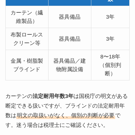
カーテン（繊
器具備品
3年
維製品）
布製ロールス
器具備品
3年
クリーン等
8〜18年
金属・樹脂製
器具備品／建
（個別判
ブラインド
物附属設備
断）
カーテンの
法定耐用年数3年
は国税庁の明文がある
断定できる扱いですが、ブラインドの法定耐用年
数は
明文の取扱いがなく、個別の判断が必要
で
す。迷う場合は税理士にご確認ください。