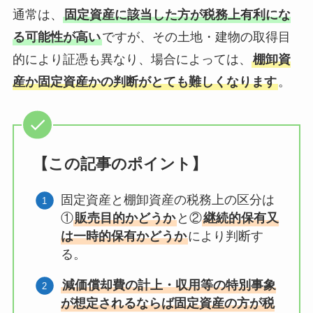
通常は、
固定資産に該当した方が税務上有利にな
る可能性が高い
ですが、その土地・建物の取得目
的により証憑も異なり、場合によっては、
棚卸資
産か固定資産かの判断がとても難しくなります
。
【この記事のポイント】
固定資産と棚卸資産の税務上の区分は
①
販売目的かどうか
と②
継続的保有又
は一時的保有かどうか
により判断す
る。
減価償却費の計上・収用等の特別事象
が想定されるならば固定資産の方が税