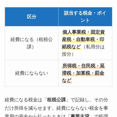
該当する税金・ポイ
区分
ント
個人事業税・固定資
経費になる（租税公
産税・自動車税・印
課）
紙税など
（私用分は
按分）
所得税・住民税・延
経費にならない
滞税・加算税・罰金
など
経費になる税金は「
租税公課
」で記録し、その分
だけ所得を減らせます。経費にならない税金を事
業用の資金から払ったときは「
事業主貸
」で処理