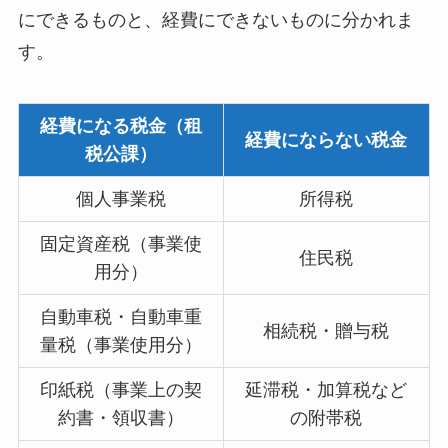
にできるものと、経費にできないものに分かれま
す。
経費になる税金（租
経費にならない税金
税公課）
個人事業税
所得税
固定資産税（事業使
住民税
用分）
自動車税・自動車重
相続税・贈与税
量税（事業使用分）
印紙税（事業上の契
延滞税・加算税など
約書・領収書）
の附帯税