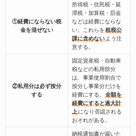
所得税・住民税・延
滞税・加算税・罰金
①経費にならない税
などは経費にならな
金を混ぜない
い。これらを
租税公
課に含めない
よう注
意する。
固定資産税・自動車
税などの私用部分
は、事業使用割合で
②私用分は必ず按分
按分し事業分だけを
する
経費にする。
全額を
経費にすると過大計
上
になり否認される
おそれがある。
納税通知書が届いた