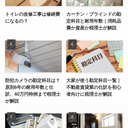
トイレの改修工事は修繕費
カーテン・ブラインドの勘
になるの？
定科目と耐用年数｜消耗品
費か資産か税理士が解説
防犯カメラの勘定科目は？
大家が使う勘定科目一覧｜
原則6年の耐用年数と仕
不動産賃貸業の仕訳を初心
訳、40万円特例まで税理士
者向けに税理士が解説
が解説