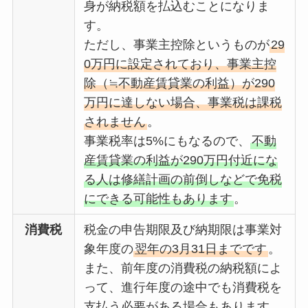
身が納税額を払込むことになりま
す。
ただし、事業主控除というものが
29
0万円に設定されており、事業主控
除（≒不動産賃貸業の利益）が290
万円に達しない場合、事業税は課税
されません
。
事業税率は5%にもなるので、
不動
産賃貸業の利益が290万円付近にな
る人は修繕計画の前倒しなどで免税
にできる可能性もあります
。
消費税
税金の申告期限及び納期限は事業対
象年度の
翌年の3月31日までです
。
また、前年度の消費税の納税額によ
って、進行年度の途中でも消費税を
支払う必要がある場合もあります。