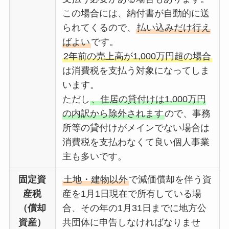
この場合には、納付書が自動的に送
られてくるので、
払い込みだけ行え
ばよい
です。
2年前の売上高が1,000万円超の場合
は消費税を支払う対象になってしま
います。
ただし
、住居の貸付けは1,000万円
の内訳から除外されます
ので、事務
所等の貸付けがメインでない場合は
消費税を支払わなくて良い個人事業
主も多いです。
固定資
土地・建物以外
で減価償却を伴う資
産税
産を1月1日現在で所有している場
（償却
合、その年の1月31日までに地方公
資産）
共団体に申告しなければなりませ