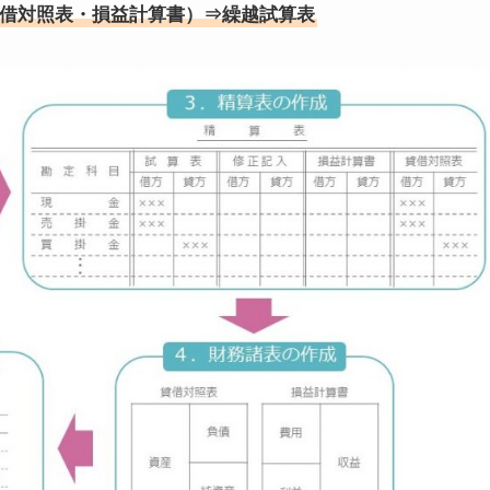
借対照表・損益計算書）⇒繰越試算表