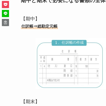
期中と期末で必要になる書類の全体
【期中】
仕訳帳⇒総勘定元帳
【期末】