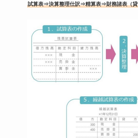
試算表⇒決算整理仕訳⇒精算表⇒財務諸表（貸