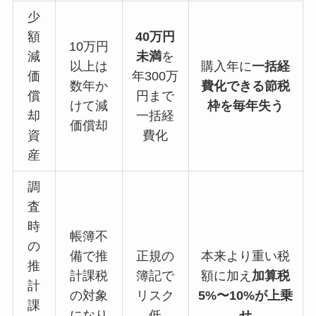
少
額
40万円
10万円
減
未満
を
以上は
購入年に
一括経
価
年300万
数年か
費化できる節税
償
円まで
けて減
枠を毎年失う
却
一括経
価償却
資
費化
産
調
査
時
帳簿不
の
備で推
正規の
本来より重い税
推
計課税
簿記で
額に加え
加算税
計
の対象
リスク
5%〜10%が上乗
課
になり
低
せ