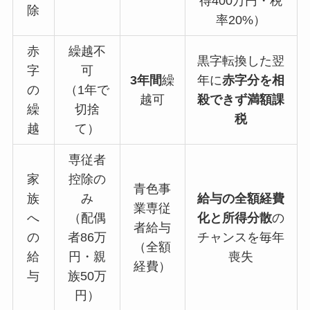
得400万円・税
除
率20%）
赤
繰越不
黒字転換した翌
字
可
3年間
繰
年に
赤字分を相
の
（1年で
越可
殺できず満額課
繰
切捨
税
越
て）
専従者
家
控除の
青色事
族
み
給与の全額経費
業専従
へ
（配偶
化と所得分散
の
者給与
の
者86万
チャンスを毎年
（全額
給
円・親
喪失
経費）
与
族50万
円）