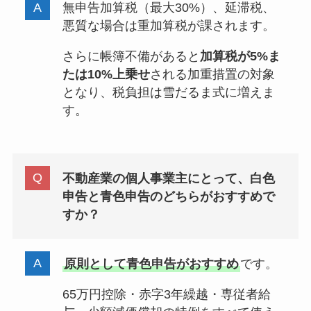
無申告加算税（最大30%）、延滞税、
悪質な場合は重加算税が課されます。
さらに帳簿不備があると
加算税が5%ま
たは10%上乗せ
される加重措置の対象
となり、税負担は雪だるま式に増えま
す。
不動産業の個人事業主にとって、白色
申告と青色申告のどちらがおすすめで
すか？
原則として青色申告がおすすめ
です。
65万円控除・赤字3年繰越・専従者給