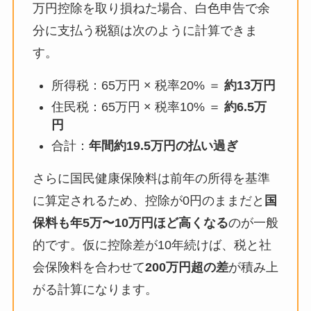
万円控除を取り損ねた場合、白色申告で余
分に支払う税額は次のように計算できま
す。
所得税：65万円 × 税率20% ＝
約13万円
住民税：65万円 × 税率10% ＝
約6.5万
円
合計：
年間約19.5万円の払い過ぎ
さらに国民健康保険料は前年の所得を基準
に算定されるため、控除が0円のままだと
国
保料も年5万〜10万円ほど高くなる
のが一般
的です。仮に控除差が10年続けば、税と社
会保険料を合わせて
200万円超の差
が積み上
がる計算になります。