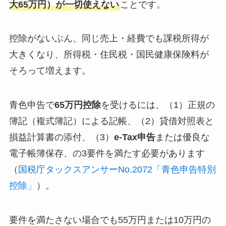
大65万円）が一切使えない
ことです。
控除がないぶん、同じ売上・経費でも課税所得が
大きくなり、所得税・住民税・国民健康保険料が
そろって増えます。
青色申告で
65万円控除
を受けるには、（1）正規の
簿記（複式簿記）による記帳、（2）貸借対照表と
損益計算書の添付、（3）
e-Tax申告
または優良な
電子帳簿保存、の3要件を満たす必要があります
（
国税庁タックスアンサーNo.2072「青色申告特別
控除」
）。
要件を満たさない場合でも55万円または10万円の