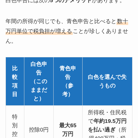
白色申告には次の
5つのデメリット
があります。
年間の所得が同じでも、青色申告と比べると
数十
万円単位で税負担が増える
ことが珍しくありませ
ん。
白色申
比
青色申
告
較
告
白色を選んで失
（この
項
（参
うもの
ままだ
目
考）
と）
所得税・住民税
特
で
年約19.5万円
別
最大65
控除0円
を払い過ぎ
（所
控
万円