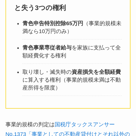
と失う3つの権利
青色申告特別控除65万円
（事業的規模未
満なら10万円のみ）
青色事業専従者給与
を家族に支払って全
額経費化する権利
取り壊し・滅失時の
資産損失を全額経費
に算入する権利（事業的規模未満は不動
産所得を限度）
事業的規模の判定は
国税庁タックスアンサー
No.1373「事業としての不動産貸付けとそれ以外の