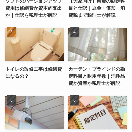
ソフトのバージョンアップ
【大家向け】敷金の勘定科
費用は修繕費か資本的支出
目と仕訳｜返金・償却・消
か｜仕訳を税理士が解説
費税まで税理士が解説
トイレの改修工事は修繕費
カーテン・ブラインドの勘
になるの？
定科目と耐用年数｜消耗品
費か資産か税理士が解説