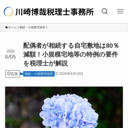
ホーム
相続－小規模宅地等
配偶者が相続する自宅敷地は80％
2026
減額！小規模宅地等の特例の要件
6/05
を税理士が解説
広告
2026年6月19日
相続－小規模宅地等