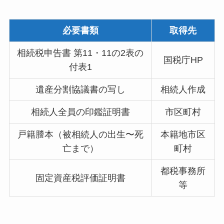
必要書類
取得先
相続税申告書 第11・11の2表の
国税庁HP
付表1
遺産分割協議書の写し
相続人作成
相続人全員の印鑑証明書
市区町村
戸籍謄本（被相続人の出生〜死
本籍地市区
亡まで）
町村
都税事務所
固定資産税評価証明書
等