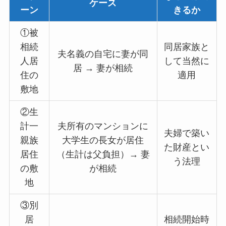
ケース
ーン
きるか
①被
相続
同居家族と
夫名義の自宅に妻が同
人居
して当然に
居 → 妻が相続
住の
適用
敷地
②生
計一
夫所有のマンションに
夫婦で築い
親族
大学生の長女が居住
た財産とい
居住
（生計は父負担）→ 妻
う法理
の敷
が相続
地
③別
居
相続開始時