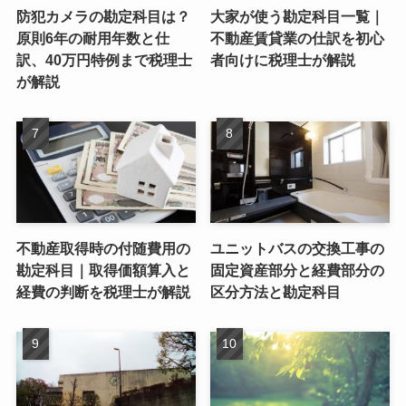
防犯カメラの勘定科目は？
大家が使う勘定科目一覧｜
原則6年の耐用年数と仕
不動産賃貸業の仕訳を初心
訳、40万円特例まで税理士
者向けに税理士が解説
が解説
不動産取得時の付随費用の
ユニットバスの交換工事の
勘定科目｜取得価額算入と
固定資産部分と経費部分の
経費の判断を税理士が解説
区分方法と勘定科目