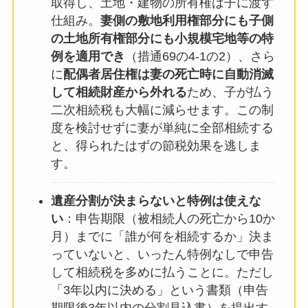
取得し、土地・建物の所有権は子に渡す
仕組み。
妻側の敷地利用権部分にも子側
の土地所有権部分にも小規模宅地等の特
例を適用でき
（措通69の4-1の2）、さら
に
配偶者居住権は妻の死亡時に自動消滅
して相続財産から外れる
ため、子が払う
二次相続税も大幅に減らせます。この制
度を検討せずに妻が単純に全部相続する
と、得られたはずの節税効果を逃しま
す。
遺産分割が決まらないと特例は使えな
い
：申告期限（被相続人の死亡から10か
月）までに「誰が何を相続するか」決ま
っていないと、いったん特例なしで申告
して相続税を多めに払うことに。ただし
「3年以内に決める」という書類（申告
期限後3年以内の分割見込書）を提出す