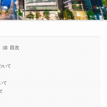
目次
ついて
いて
て