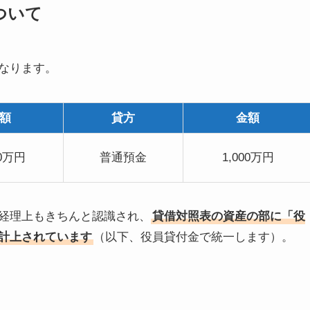
ついて
なります。
額
貸方
金額
00万円
普通預金
1,000万円
経理上もきちんと認識され、
貸借対照表の資産の部に「役
計上されています
（以下、役員貸付金で統一します）。