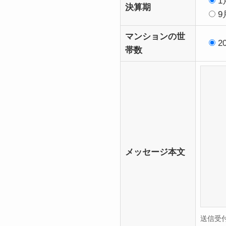
1
決算期
9
マンションの世
2
帯数
メッセージ本文
送信受