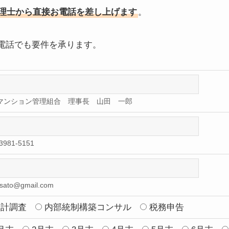
理士から直接お電話を差し上げます
。
電話でも要件を承ります。
○マンション管理組合 理事長 山田 一郎
981-5151
isato@gmail.com
会計調査
内部統制構築コンサル
税務申告