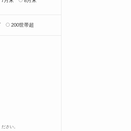
7月末
8月末
下
200世帯超
ください。