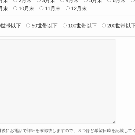
月末
2月末
3月末
4月末
5月末
6月末
月末
10月末
11月末
12月末
0世帯以下
50世帯以下
100世帯以下
200世帯以
付後にお電話で詳細を確認致しますので、３つほど希望日時を記載して